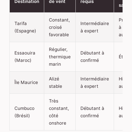
Destination
de vent
requis
saiso
Constant,
Print
Tarifa
Intermédiaire
croisé
à
(Espagne)
à expert
favorable
auto
Régulier,
Essaouira
Débutant à
thermique
Été
(Maroc)
confirmé
marin
Alizé
Intermédiaire
Hiver
Île Maurice
stable
à expert
austra
Très
Cumbuco
constant,
Débutant à
Hiver
(Brésil)
côté
confirmé
austra
onshore