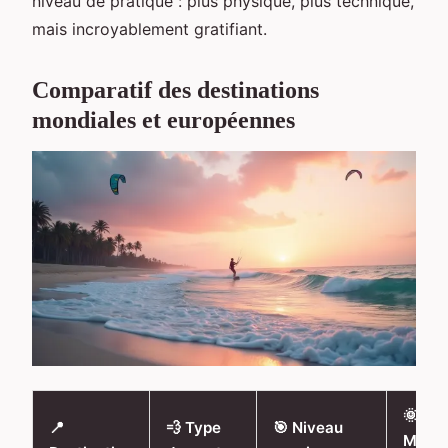
niveau de pratique : plus physique, plus technique,
mais incroyablement gratifiant.
Comparatif des destinations
mondiales et européennes
🌞
📍
💨 Type
🎯 Niveau
Meill