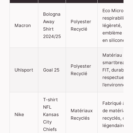
Eco Micromes
Bologna
respirabilité e
Away
Polyester
Macron
légèreté,
Shirt
Recyclé
emblème du c
2024/25
en silicone
Matériau
smartbreathe
Polyester
Uhlsport
Goal 25
FIT, durable e
Recyclé
respectueux 
l’environneme
T-shirt
Fabriqué à par
NFL
Matériaux
de matériaux
Nike
Kansas
Recyclés
recyclés, desi
City
légendaire
Chiefs